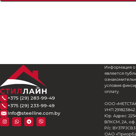
Информация о ц
является публ
ознакомительн
условия фиксир
оплату.
+375 (29) 283-99-49
ООО «МЕТСТА
+375 (29) 233-99-49
УНП 291823842
Info@steelline.com.by
Юр. Адрес: 2254
ВЛКСМ, 2А, оф.
Р/с: BY37PJCB
ОАО «Приорба