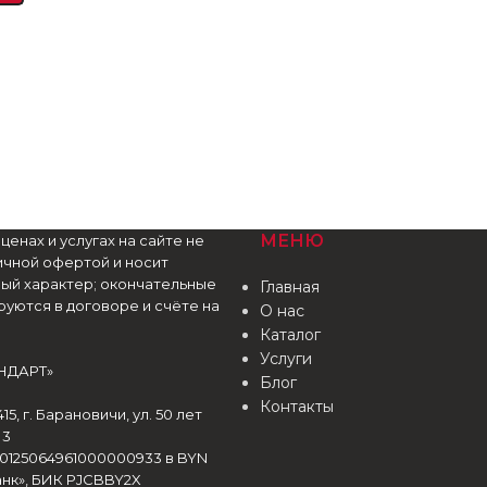
МЕНЮ
енах и услугах на сайте не
ичной офертой и носит
ый характер; окончательные
Главная
уются в договоре и счёте на
О нас
Каталог
Услуги
НДАРТ»
Блог
Контакты
15, г. Барановичи, ул. 50 лет
 3
30125064961000000933 в BYN
нк», БИК PJCBBY2X