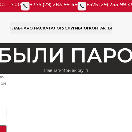
00 - 17:00
+375 (29) 283-99-49
+375 (29) 233-99-4
ГЛАВНАЯ
О НАС
КАТАЛОГ
УСЛУГИ
БЛОГ
КОНТАКТЫ
БЫЛИ ПАР
Главная
Мой аккаунт
ля.
ной