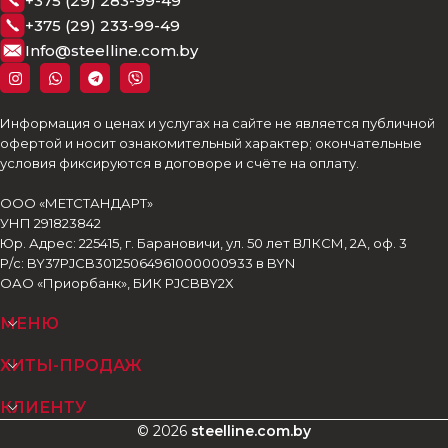
+375 (29) 283-99-49
+375 (29) 233-99-49
Info@steelline.com.by
Информация о ценах и услугах на сайте не является публичной
офертой и носит ознакомительный характер; окончательные
условия фиксируются в договоре и счёте на оплату.
ООО «МЕТСТАНДАРТ»
УНП 291823842
Юр. Адрес: 225415, г. Барановичи, ул. 50 лет ВЛКСМ, 2А, оф. 3
Р/с: BY37PJCB30125064961000000933 в BYN
ОАО «Приорбанк», БИК PJCBBY2X
МЕНЮ
ХИТЫ-ПРОДАЖ
КЛИЕНТУ
© 2026
steelline.com.by